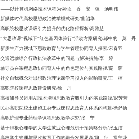
/
——以计算机网络技术课程为例
坎 香 安 强 汤明伟
新媒体时代高校思想政治教学模式研究
/董韶华
/
高职院校思政课吸引力提升的优化路径探析
高雅慈
/
“大思政课”视域下“红色基因体验行”活动方案研究
郝中豹 莫 丹
新质生产力视域下思政教育与学生管理协同育人探索
/宋春羽
/
交通运输综合行政执法改革中的问题与解决措施
李 婷
/
辅导员在课程思政协同育人中的角色定位与实践路径
庞 蓉
/
社交自我概念对思想政治理论课学习投入的影响研究
王 楠
高职院校课程思政建设研究
/徐 丹
/
高校辅导员运用
AI技术增强思政教育吸引力的实践路径
彭芳芳
/
民办高职院校土建施工类专业课程思政育人体系的构建
徐舒扬
高职护理专业药理学课程思政教学探究
/张 宁
/
基于积极心理学的大学生就业心理危机干预策略分析
张玉洁
/
高校学生管理与思政教育工作的融合发展思考
魏 征 常宁花