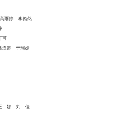
高雨婷 李翛然
静
可可
潘汉卿 于珺婕
王 娜 刘 佳