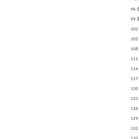
96
99
102
105
108
111
114
117
120
123
126
129
132
135