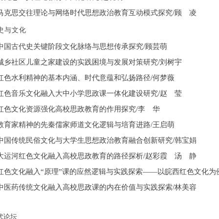
/
马克思交往理论与网络时代思想政治教育互动模式探究
顾 凌
史与文化
/
中国古代史关键阶段文化脉络与思想传承探究
顾芸萌
/
城乡社区儿童之家建设的实践困境与发展对策研究
刘树宇
/
红色水利精神的基本内涵、时代意蕴和弘扬路径
何梦薇
/
红色音乐文化融入大中小学思政课一体化建设研究
赵 莹
红色文化资源强化高校思政教育的作用探究
/李 华
教育家精神的先秦儒家师道文化逻辑与培育进路
/王启萌
/
中国传统民俗文化与大学生思想政治教育融合创新研究
韩宝娟
/
大运河红色文化融入高校思政教育的路径探析
赵彩霞 汤 静
红色文化融入
“原理”课的应然逻辑与实践探索——以皖西红色文化为
/
中医药传统文化融入高校思政课的内在价值与实践探索
林美容
代论坛