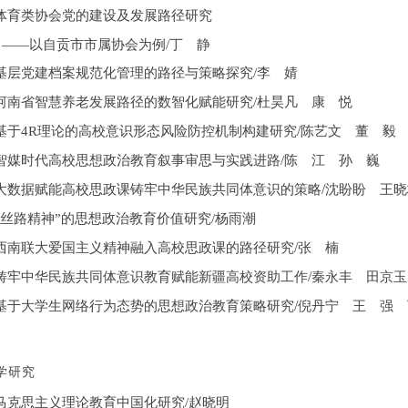
体育类协会党的建设及发展路径研究
——以自贡市市属协会为例/丁 静
基层党建档案规范化管理的路径与策略探究
/李 婧
河南省智慧养老发展路径的数智化赋能研究
/杜昊凡 康 悦
/
基于
4R理论的高校意识形态风险防控机制构建研究
陈艺文 董 毅
智媒时代高校思想政治教育叙事审思与实践进路
/陈 江 孙 巍
/
大数据赋能高校思政课铸牢中华民族共同体意识的策略
沈盼盼 王晓
“丝路精神”的思想政治教育价值研究/杨雨潮
/
西南联大爱国主义精神融入高校思政课的路径研究
张 楠
/
铸牢中华民族共同体意识教育赋能新疆高校资助工作
秦永丰 田京玉
/
基于大学生网络行为态势的思想政治教育策略研究
倪丹宁 王 强 
学研究
马克思主义理论教育中国化研究
/赵晓明