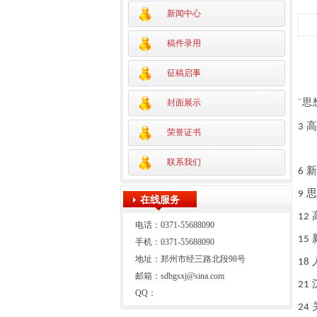
新闻中心
稿件录用
征稿启事
¨
思
封面展示
高
3
荣誉证书
联系我们
新
6
思
9
在线服务
12
电话：0371-55688090
15
手机：0371-55688090
地址：郑州市经三路北段98号
18
邮箱：sdbgsxj@sina.com
21
QQ：
24