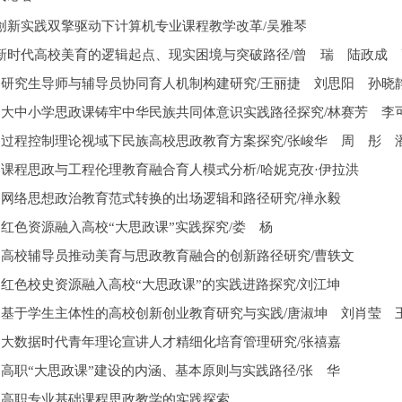
创新实践双擎驱动下计算机专业课程教学改革
/吴雅琴
/
新时代高校美育的逻辑起点、现实困境与突破路径
曾 瑞 陆政成 
/
研究生导师与辅导员协同育人机制构建研究
王丽捷 刘思阳 孙晓
/
大中小学思政课铸牢中华民族共同体意识实践路径探究
林赛芳 李
/
过程控制理论视域下民族高校思政教育方案探究
张峻华 周 彤 
/
课程思政与工程伦理教育融合育人模式分析
哈妮克孜
·伊拉洪
/
网络思想政治教育范式转换的出场逻辑和路径研究
禅永毅
红色资源融入高校
“大思政课”实践探究/娄 杨
/
高校辅导员推动美育与思政教育融合的创新路径研究
曹轶文
/
红色校史资源融入高校
“大思政课”的实践进路探究
刘江坤
/
基于学生主体性的高校创新创业教育研究与实践
唐淑坤 刘肖莹 
/
大数据时代青年理论宣讲人才精细化培育管理研究
张禧嘉
/
高职
“大思政课”建设的内涵、基本原则与实践路径
张 华
高职专业基础课程思政教学的实践探索