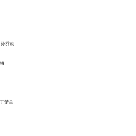
 孙乔勃
梅
丁楚兰